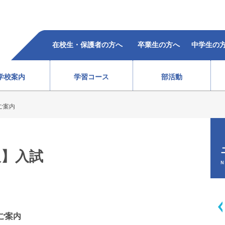
在校生・保護者の方へ
卒業生の方へ
中学生の
学校案内
学習コース
部活動
ご案内
柔道部（女子）
ラグビー部
レスリング部
ウエイトリフティング部
バレーボール部（女子）
ボクシング部
合格者の声
過去5年の合格状況
）
テニス部（男子）
バスケットボール部（女子
報】入試
徒心得
校歌・沿革
教育体系
オープンスクール
テニス部（女子）
バレーボール部（男子）
N
情報
ソフトテニス部（男子）
バドミントン部（男子）
ソフトテニス部（女子）
バドミントン部（女子）
弓道部
卓球部
総合進学コース
スポーツ科学コース
ご案内
サポート体制
費用(
生徒会