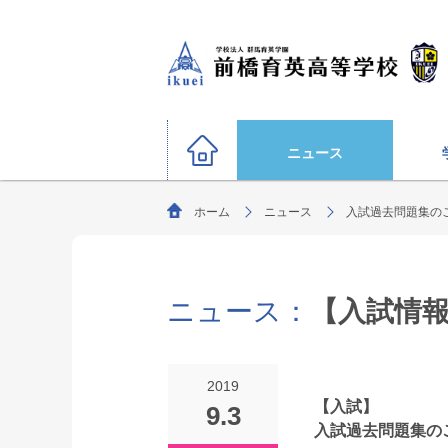
ニュース
ホーム
ニュース
入試過去問題集の
硬式野球部
サッカー部（男子）
運動部
陸上競技部
大学合格状況
バスケットボール部（男子
ニュース：
【入試情
ごあいさつ
教育理念・生
柔道部（男子）
生徒募集要項
剣道部
文化部
サッカー部（女子）
オリンピック選手
2019
ソフトボール部（女子）
【入試】
9.3
特別進学コース
入試過去問題集の
年間行事
進路指導
部活動方針
（選抜クラス・特進クラス）