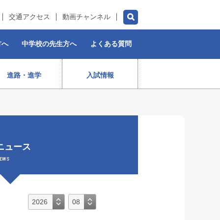
交通アクセス
動画チャンネル
方へ
中学校の先生方へ
よくある質問
進路・進学
入試情報
チアダンス部（女子）
水泳部
ゴルフ部
プロスポーツ選手
ニュース
）
ストリートダンス部
施設紹介
制服
女子ラグビー部
EWS
保育コース
入学前・授業料等)
出身生徒データ