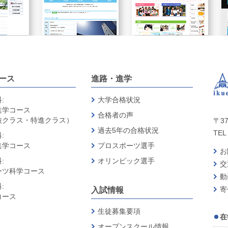
ース
進路・進学
:
大学合格状況
進学コース
合格者の声
抜クラス・特進クラス）
〒37
過去5年の合格状況
TEL 
:
進学コース
プロスポーツ選手
お
:
オリンピック選手
交
ーツ科学コース
動
:
寄
入試情報
コース
生徒募集要項
在
オープンスクール情報