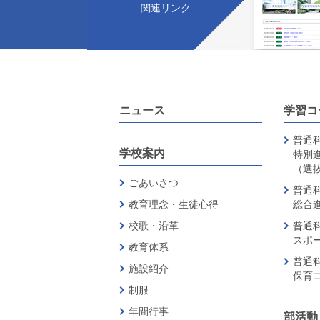
関連リンク
ニュース
学習コ
普通科
学校案内
特別
（選
ごあいさつ
普通科
教育理念・生徒心得
総合
校歌・沿革
普通科
スポ
教育体系
普通科
施設紹介
保育
制服
年間行事
部活動