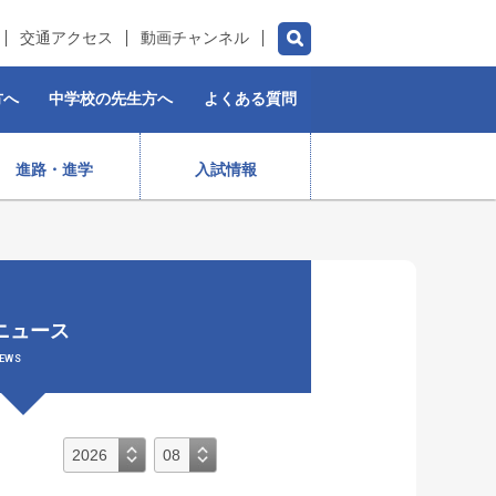
交通アクセス
動画チャンネル
方へ
中学校の先生方へ
よくある質問
進路・進学
入試情報
チアダンス部（女子）
水泳部
ゴルフ部
プロスポーツ選手
ニュース
）
ストリートダンス部
施設紹介
制服
女子ラグビー部
EWS
保育コース
入学前・授業料等)
出身生徒データ