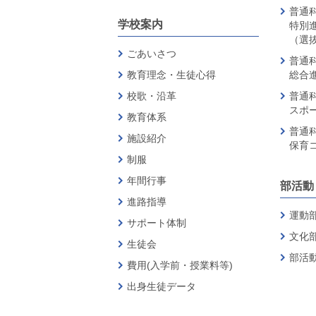
普通科
学校案内
特別
（選
ごあいさつ
普通科
教育理念・生徒心得
総合
校歌・沿革
普通科
スポ
教育体系
普通科
施設紹介
保育
制服
年間行事
部活動
進路指導
運動
サポート体制
文化
生徒会
部活
費用(入学前・授業料等)
出身生徒データ