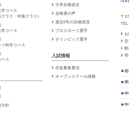
:
大学合格状況
進学コース
合格者の声
抜クラス・特進クラス）
〒37
過去5年の合格状況
TEL 
:
進学コース
プロスポーツ選手
お
:
オリンピック選手
交
ーツ科学コース
動
:
寄
入試情報
コース
生徒募集要項
在
オープンスクール情報
卒
部
中
部
中
動方針