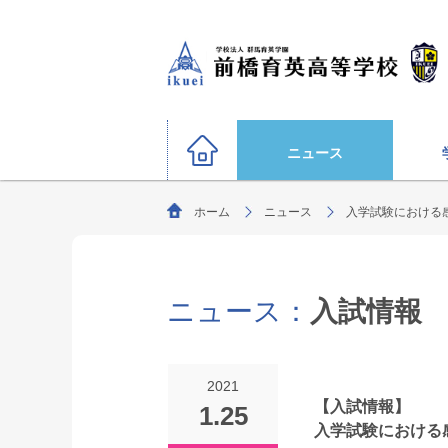
ニュース
ホーム
ニュース
入学試験における感
硬式野球部
サッカー部（男子）
運動部
陸上競技部
大学合格状況
バスケットボール部（男子
ニュース：
入試情報
ごあいさつ
教育理念・生
柔道部（男子）
生徒募集要項
剣道部
文化部
サッカー部（女子）
オリンピック選手
2021
ソフトボール部（女子）
【入試情報】
1.25
特別進学コース
入学試験における
年間行事
進路指導
部活動方針
（選抜クラス・特進クラス）