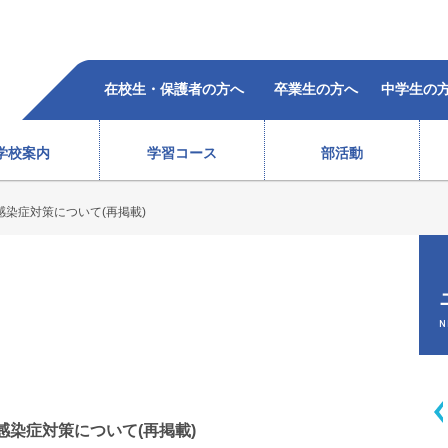
在校生・保護者の方へ
卒業生の方へ
中学生の
学校案内
学習コース
部活動
染症対策について(再掲載)
柔道部（女子）
ラグビー部
レスリング部
ウエイトリフティング部
バレーボール部（女子）
ボクシング部
合格者の声
過去5年の合格状況
）
テニス部（男子）
バスケットボール部（女子
徒心得
校歌・沿革
教育体系
オープンスクール
テニス部（女子）
バレーボール部（男子）
N
情報
ソフトテニス部（男子）
バドミントン部（男子）
ソフトテニス部（女子）
バドミントン部（女子）
弓道部
卓球部
総合進学コース
スポーツ科学コース
感染症対策について(再掲載)
サポート体制
費用(
生徒会