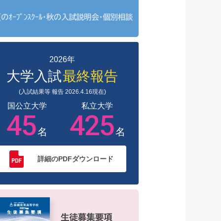
2026年
大学入試
最終報告
(入試結果等 報告 2026.4.16現在)
国公立大学
私立大学
45
425
名
名
詳細のPDFダウンロード