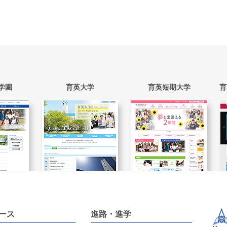
学園
育英大学
育英短期大学
育
ース
進路・進学