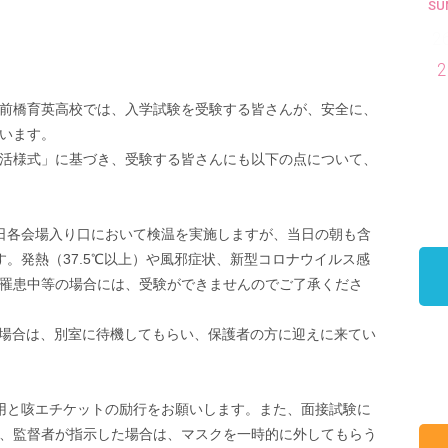
SU
2
2
前橋育英高校では、入学試験を受験する皆さんが、安全に、
います。
活様式」に基づき、受験する皆さんにも以下の点について、
日各会場入り口において検温を実施しますが、当日の朝も含
。発熱（37.5℃以上）や風邪症状、新型コロナウイルス感
罹患中等の場合には、受験ができませんのでご了承くださ
上の場合は、別室に待機してもらい、保護者の方に迎えに来てい
用と咳エチケットの励行をお願いします。また、面接試験に
、監督者が指示した場合は、マスクを一時的に外してもらう