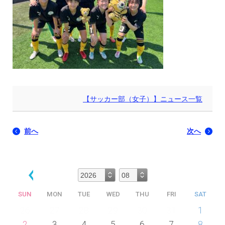
【サッカー部（女子）】ニュース一覧
前へ
次へ
SUN
MON
TUE
WED
THU
FRI
SAT
26
27
28
29
30
31
1
2
3
4
5
6
7
8