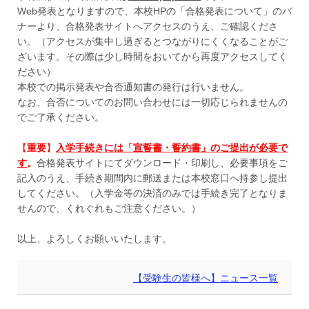
Web発表となりますので、本校HPの「合格発表について」のバ
ナーより、合格発表サイトへアクセスのうえ、ご確認くださ
い。（アクセスが集中し過ぎるとつながりにくくなることがご
ざいます。その際は少し時間をおいてから再度アクセスしてく
ださい）
本校での掲示発表や合否通知書の発行は行いません。
なお、合否についてのお問い合わせには一切応じられませんの
でご了承ください。
【
重要
】
入学手続きには「宣誓書・誓約書」のご提出が必要で
す
。
合格発表サイトにてダウンロード・印刷し、必要事項をご
記入のうえ、手続き期間内に郵送または本校窓口へ持参し提出
してください。（入学金等の決済のみでは手続き完了となりま
せんので、くれぐれもご注意ください。）
以上、よろしくお願いいたします。
【受験生の皆様へ】ニュース一覧