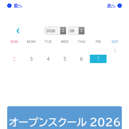
前へ
次へ
SUN
MON
TUE
WED
THU
FRI
SAT
26
27
28
29
30
31
1
2
3
4
5
6
7