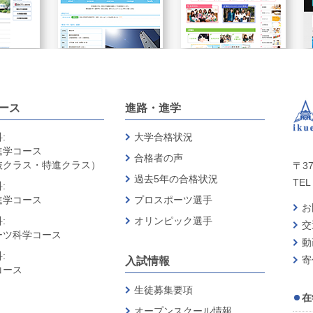
ース
進路・進学
:
大学合格状況
進学コース
合格者の声
抜クラス・特進クラス）
〒37
過去5年の合格状況
TEL 
:
進学コース
プロスポーツ選手
お
:
オリンピック選手
交
ーツ科学コース
動
:
寄
入試情報
コース
生徒募集要項
在
オープンスクール情報