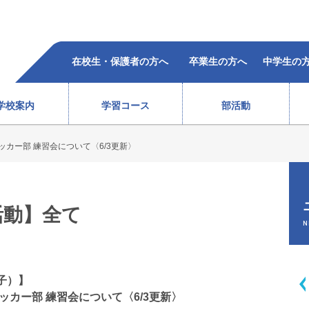
在校生・保護者の方へ
卒業生の方へ
中学生の
学校案内
学習コース
部活動
ッカー部 練習会について〈6/3更新〉
柔道部（女子）
ラグビー部
レスリング部
ウエイトリフティング部
バレーボール部（女子）
ボクシング部
合格者の声
過去5年の合格状況
）
テニス部（男子）
バスケットボール部（女子
活動】全て
徒心得
校歌・沿革
教育体系
オープンスクール
テニス部（女子）
バレーボール部（男子）
N
情報
ソフトテニス部（男子）
バドミントン部（男子）
ソフトテニス部（女子）
バドミントン部（女子）
弓道部
卓球部
子）】
総合進学コース
スポーツ科学コース
ッカー部 練習会について〈6/3更新〉
サポート体制
費用(
生徒会