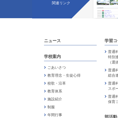
関連リンク
ニュース
学習コ
普通科
学校案内
特別
（選
ごあいさつ
普通科
教育理念・生徒心得
総合
校歌・沿革
普通科
スポ
教育体系
普通科
施設紹介
保育
制服
年間行事
部活動