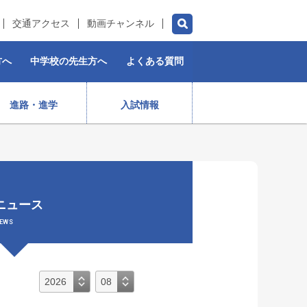
交通アクセス
動画チャンネル
方へ
中学校の先生方へ
よくある質問
進路・進学
入試情報
チアダンス部（女子）
水泳部
ゴルフ部
プロスポーツ選手
ニュース
）
ストリートダンス部
施設紹介
制服
女子ラグビー部
EWS
保育コース
入学前・授業料等)
出身生徒データ