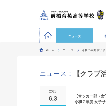
ニュース
ホーム
ニュース
令和７年度 女子サ
硬式野球部
サッカー部（男子）
運動部
陸上競技部
大学合格状況
バスケットボール部（男子
ニュース：
【クラブ
ごあいさつ
教育理念・生
柔道部（男子）
生徒募集要項
剣道部
文化部
サッカー部（女子）
オリンピック選手
2025
ソフトボール部（女子）
【サッカー部（女
6.3
特別進学コース
令和７年度 女子サ
年間行事
進路指導
部活動方針
（選抜クラス・特進クラス）