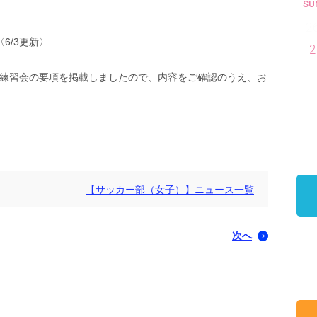
SU
2
6/3更新〉
2
練習会の要項を掲載しましたので、内容をご確認のうえ、お
【サッカー部（女子）】ニュース一覧
次へ