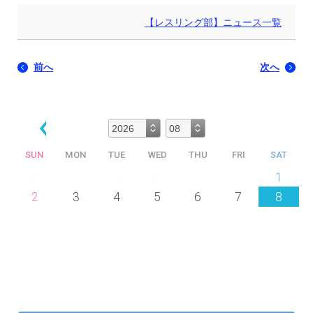
【レスリング部】ニュース一覧
前へ
次へ
SUN
MON
TUE
WED
THU
FRI
SAT
26
27
28
29
30
31
1
2
3
4
5
6
7
8