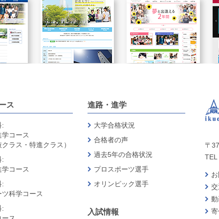
ース
進路・進学
:
大学合格状況
進学コース
合格者の声
抜クラス・特進クラス）
〒37
過去5年の合格状況
TEL 
:
進学コース
プロスポーツ選手
お
:
オリンピック選手
交
ーツ科学コース
動
:
寄
入試情報
コース