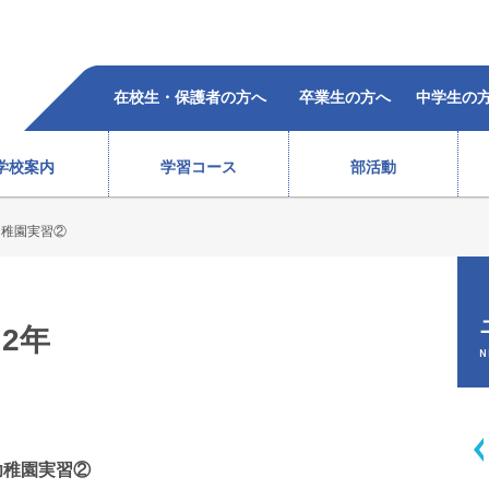
在校生・保護者の方へ
卒業生の方へ
中学生の
学校案内
学習コース
部活動
幼稚園実習②
柔道部（女子）
ラグビー部
レスリング部
ウエイトリフティング部
バレーボール部（女子）
ボクシング部
合格者の声
過去5年の合格状況
）
テニス部（男子）
バスケットボール部（女子
2年
徒心得
校歌・沿革
教育体系
オープンスクール
テニス部（女子）
バレーボール部（男子）
N
情報
ソフトテニス部（男子）
バドミントン部（男子）
ソフトテニス部（女子）
バドミントン部（女子）
弓道部
卓球部
総合進学コース
スポーツ科学コース
幼稚園実習②
サポート体制
費用(
生徒会