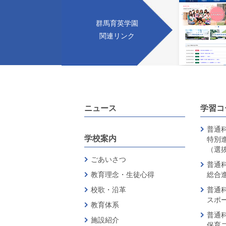
群馬育英学園
関連リンク
ニュース
学習コ
普通科
学校案内
特別
（選
ごあいさつ
普通科
教育理念・生徒心得
総合
校歌・沿革
普通科
スポ
教育体系
普通科
施設紹介
保育