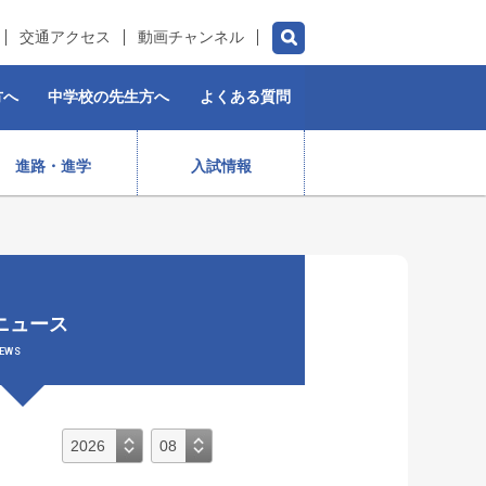
交通アクセス
動画チャンネル
方へ
中学校の先生方へ
よくある質問
進路・進学
入試情報
チアダンス部（女子）
水泳部
ゴルフ部
プロスポーツ選手
ニュース
）
ストリートダンス部
施設紹介
制服
女子ラグビー部
EWS
保育コース
入学前・授業料等)
出身生徒データ