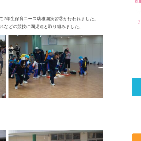
SU
2
にて2年生保育コース幼稚園実習②が行われました。
2
れなどの競技に園児達と取り組みました。