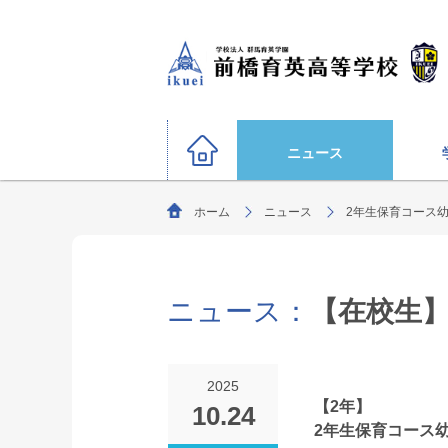
ニュース
ホーム
ニュース
2年生保育コース
硬式野球部
サッカー部（男子）
運動部
陸上競技部
大学合格状況
バスケットボール部（男子
ニュース：
【在校生】
ごあいさつ
教育理念・生
柔道部（男子）
生徒募集要項
剣道部
文化部
サッカー部（女子）
オリンピック選手
2025
ソフトボール部（女子）
【2年】
10.24
特別進学コース
2年生保育コース
年間行事
進路指導
部活動方針
（選抜クラス・特進クラス）