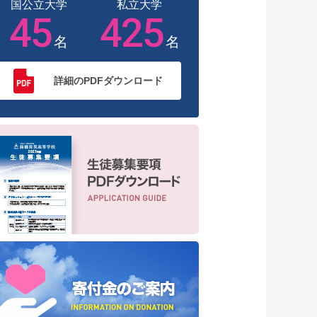
国公立大学
私立大学
45
425
名
名
詳細のPDFダウンロード