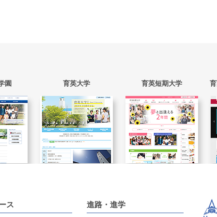
学園
育英大学
育英短期大学
育
ース
進路・進学