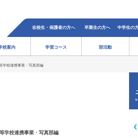
在校生・保護者の方へ
卒業生の方へ
中学生の
学校案内
学習コース
部活動
高等学校連携事業・写真部編
柔道部（女子）
ラグビー部
レスリング部
ウエイトリフティング部
バレーボール部（女子）
ボクシング部
合格者の声
過去5年の合格状況
）
テニス部（男子）
バスケットボール部（女子
徒心得
校歌・沿革
教育体系
オープンスクール
テニス部（女子）
バレーボール部（男子）
N
情報
ソフトテニス部（男子）
バドミントン部（男子）
ソフトテニス部（女子）
バドミントン部（女子）
弓道部
卓球部
総合進学コース
スポーツ科学コース
高等学校連携事業・写真部編
サポート体制
費用(
生徒会