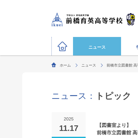
ニュース
ホーム
ニュース
前橋市立図書館 
硬式野球部
サッカー部（男子）
運動部
陸上競技部
大学合格状況
バスケットボール部（男子
ニュース：
トピック
ごあいさつ
教育理念・生
柔道部（男子）
生徒募集要項
剣道部
文化部
サッカー部（女子）
オリンピック選手
2025
ソフトボール部（女子）
【図書室より】
11.17
特別進学コース
前橋市立図書館 
年間行事
進路指導
部活動方針
（選抜クラス・特進クラス）