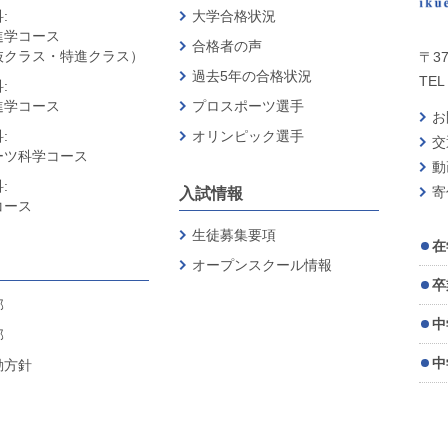
:
大学合格状況
進学コース
合格者の声
抜クラス・特進クラス）
〒37
過去5年の合格状況
TEL 
:
進学コース
プロスポーツ選手
お
:
オリンピック選手
交
ーツ科学コース
動
:
寄
入試情報
コース
生徒募集要項
在
オープンスクール情報
卒
部
中
部
中
動方針