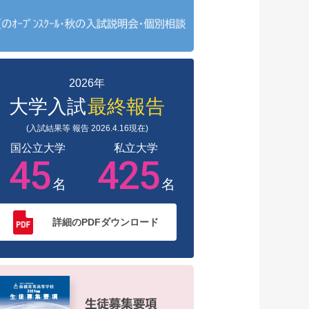
2026年
大学入試
最終報告
(入試結果等 報告 2026.4.16現在)
国公立大学
私立大学
45
425
名
名
詳細のPDFダウンロード