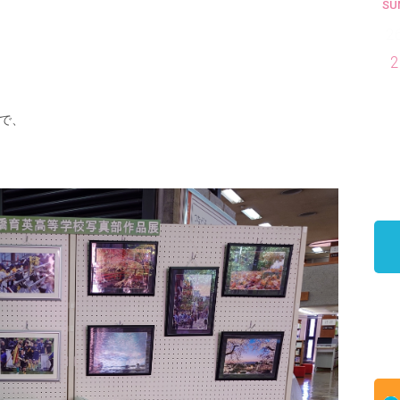
SU
2
2
で、