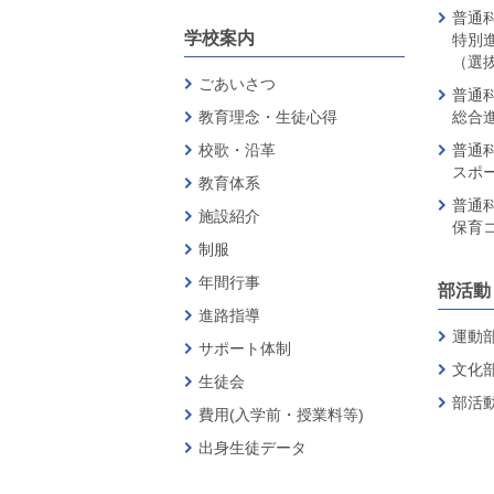
普通科
学校案内
特別
（選
ごあいさつ
普通科
教育理念・生徒心得
総合
校歌・沿革
普通科
スポ
教育体系
普通科
施設紹介
保育
制服
年間行事
部活動
進路指導
運動
サポート体制
文化
生徒会
部活
費用(入学前・授業料等)
出身生徒データ