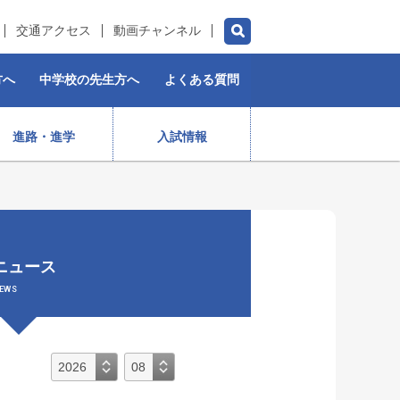
交通アクセス
動画チャンネル
方へ
中学校の先生方へ
よくある質問
進路・進学
入試情報
チアダンス部（女子）
水泳部
ゴルフ部
プロスポーツ選手
ニュース
）
ストリートダンス部
施設紹介
制服
女子ラグビー部
EWS
保育コース
入学前・授業料等)
出身生徒データ