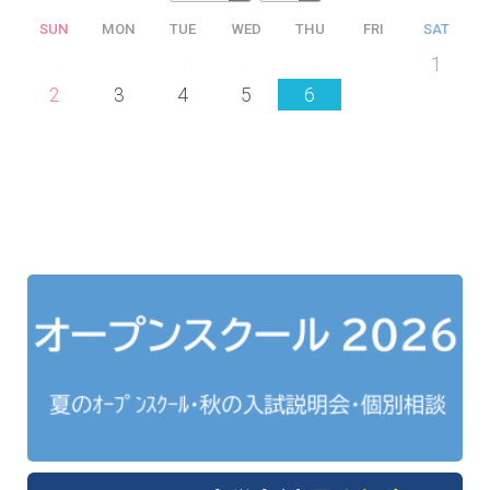
SUN
MON
TUE
WED
THU
FRI
SAT
26
27
28
29
30
31
1
2
3
4
5
6