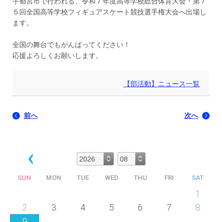
宇都宮市で行われる、令和７年度高等学校総合体育大会・第７
５回全国高等学校フィギュアスケート競技選手権大会へ出場し
ます。
全国の舞台でもがんばってください！
応援よろしくお願いします。
【部活動】ニュース一覧
前へ
次へ
SUN
MON
TUE
WED
THU
FRI
SAT
26
27
28
29
30
31
1
2
3
4
5
6
7
8
9