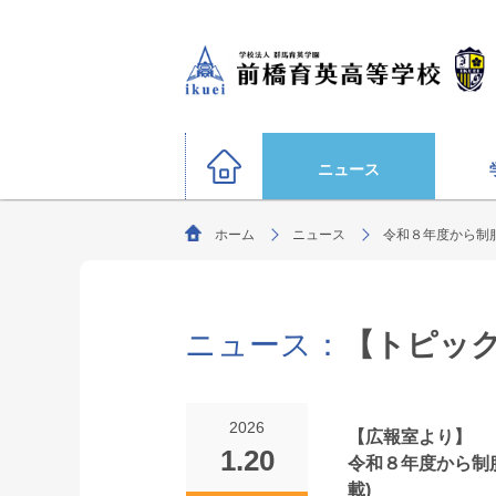
ニュース
ホーム
ニュース
令和８年度から制服
硬式野球部
サッカー部（男子）
運動部
陸上競技部
大学合格状況
バスケットボール部（男子
ニュース：
【トピッ
ごあいさつ
教育理念・生
柔道部（男子）
生徒募集要項
剣道部
文化部
サッカー部（女子）
オリンピック選手
2026
【広報室より】
ソフトボール部（女子）
1.20
令和８年度から制服
特別進学コース
年間行事
進路指導
部活動方針
（選抜クラス・特進クラス）
載)