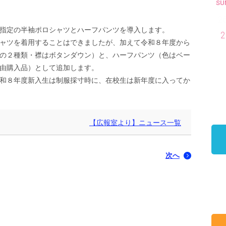
SU
2
指定の半袖ポロシャツとハーフパンツを導入します。
2
ャツを着用することはできましたが、加えて令和８年度から
の２種類・襟はボタンダウン）と、ハーフパンツ（色はベー
由購入品）として追加します。
和８年度新入生は制服採寸時に、在校生は新年度に入ってか
【広報室より】ニュース一覧
次へ