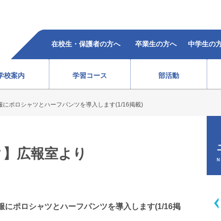
在校生・保護者の方へ
卒業生の方へ
中学生の
学校案内
学習コース
部活動
にポロシャツとハーフパンツを導入します(1/16掲載)
柔道部（女子）
ラグビー部
レスリング部
ウエイトリフティング部
バレーボール部（女子）
ボクシング部
合格者の声
過去5年の合格状況
）
テニス部（男子）
バスケットボール部（女子
ク】広報室より
徒心得
校歌・沿革
教育体系
オープンスクール
テニス部（女子）
バレーボール部（男子）
N
情報
ソフトテニス部（男子）
バドミントン部（男子）
ソフトテニス部（女子）
バドミントン部（女子）
弓道部
卓球部
にポロシャツとハーフパンツを導入します(1/16掲
総合進学コース
スポーツ科学コース
サポート体制
費用(
生徒会