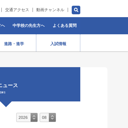
交通アクセス
動画チャンネル
方へ
中学校の先生方へ
よくある質問
進路・進学
入試情報
チアダンス部（女子）
水泳部
ゴルフ部
プロスポーツ選手
ニュース
）
ストリートダンス部
施設紹介
制服
女子ラグビー部
EWS
保育コース
入学前・授業料等)
出身生徒データ