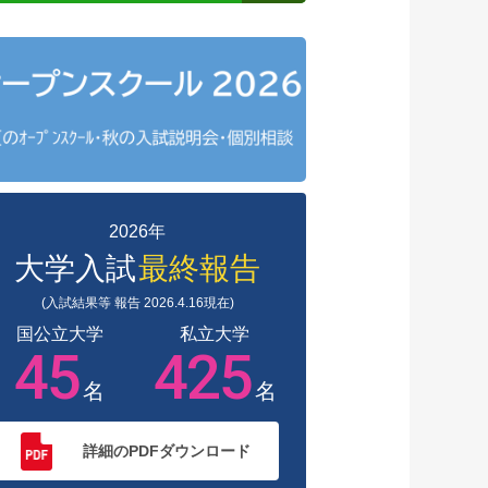
2026年
大学入試
最終報告
(入試結果等 報告 2026.4.16現在)
国公立大学
私立大学
45
425
名
名
詳細のPDFダウンロード