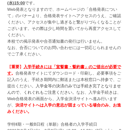
(水)15:00
です。
Web発表となりますので、ホームページの「合格発表につい
て」のバナーより、合格発表サイトへアクセスのうえ、ご確認
ください。アクセスが集中し過ぎると繋がりづらくなることが
ございます。その際は少し時間を置いてから再度アクセスして
ください。
本校での掲示発表や合否通知書の発行は行いません。
なお、合否についてのお問い合わせには一切応じられませんの
でご了承ください。
【
重要
】
入学手続きには「宣誓書・誓約書」のご提出が必要で
す
。
合格発表サイトにてダウンロード・印刷し、必要事項をご
記入のうえ、手続き期間内に郵送または本校窓口へ持参で、ご
提出ください。
入学金等の決済のみでは手続き完了となりませ
んので、くれぐれもご注意ください。
なお、入学金手続きは、
Web合格発表の画面から、入学金決済サイトへ進み行います
が、
決済サイトへは入学の意志が固まっている場合のみ、お進
みください。
学特Ⅱ期・一般B日程（単願）合格者の入学手続日