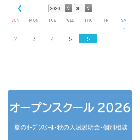
SUN
MON
TUE
WED
THU
FRI
SAT
26
27
28
29
30
31
1
2
3
4
5
6