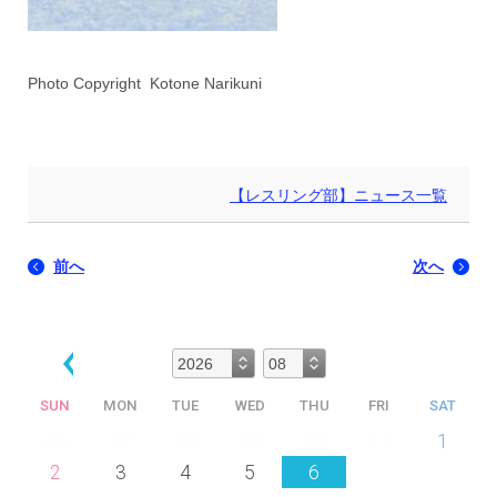
Photo Copyright Kotone Narikuni
【レスリング部】ニュース一覧
前へ
次へ
SUN
MON
TUE
WED
THU
FRI
SAT
26
27
28
29
30
31
1
2
3
4
5
6