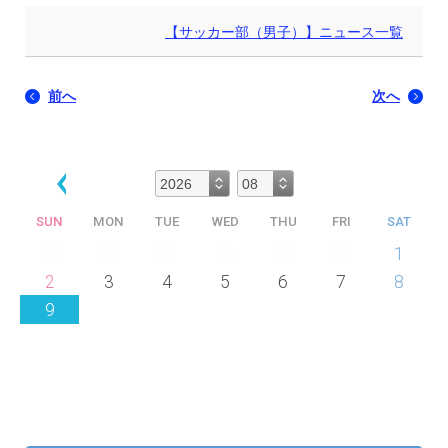
【サッカー部（男子）】ニュース一覧
前へ
次へ
SUN
MON
TUE
WED
THU
FRI
SAT
26
27
28
29
30
31
1
2
3
4
5
6
7
8
9