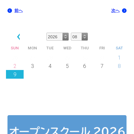
前へ
次へ
SUN
MON
TUE
WED
THU
FRI
SAT
26
27
28
29
30
31
1
2
3
4
5
6
7
8
9