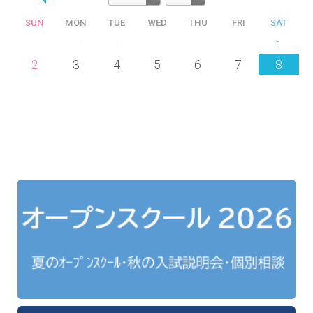
SUN
MON
TUE
WED
THU
FRI
SAT
26
27
28
29
30
31
1
2
3
4
5
6
7
8