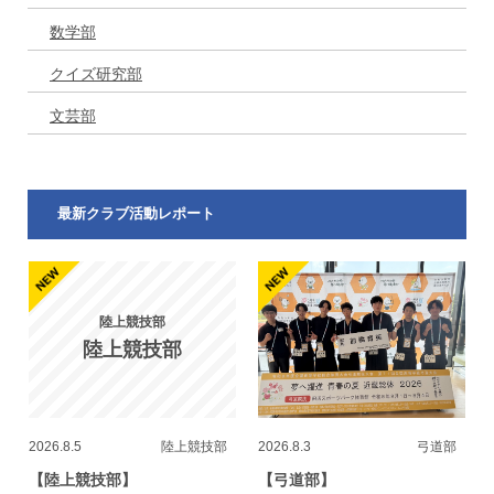
数学部
クイズ研究部
文芸部
最新クラブ活動レポート
陸上競技部
陸上競技部
2026.8.5
陸上競技部
2026.8.3
弓道部
【陸上競技部】
【弓道部】