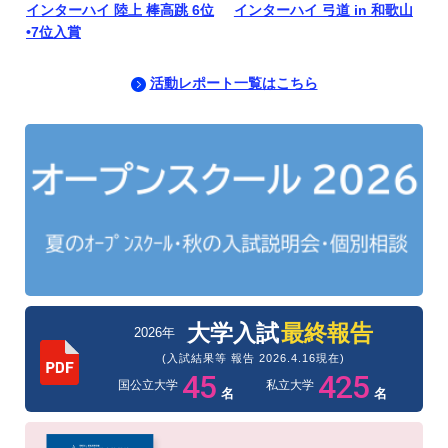
インターハイ 陸上 棒高跳 6位
インターハイ 弓道 in 和歌山
•7位入賞
活動レポート一覧はこちら
大学入試
最終報告
2026年
(入試結果等 報告 2026.4.16現在)
45
425
私立大学
国公立大学
名
名