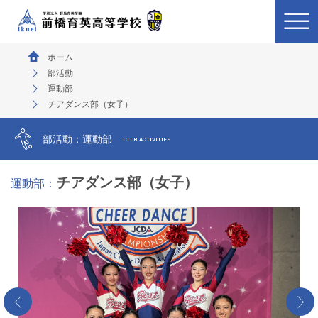
ホーム
部活動
運動部
チアダンス部（女子）
部活動：運動部
CLUB ACTIVITIES
チアダンス部（女子）
運動部：
<‹
›