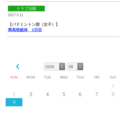
クラブ活動
2017.5.11
【バドミントン部（女子）】
県高校総体 1日目
SUN
MON
TUE
WED
THU
FRI
SAT
26
27
28
29
30
31
1
2
3
4
5
6
7
8
9