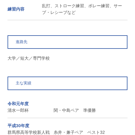
乱打、ストローク練習、ボレー練習、サー
練習内容
ブ・レシーブなど
進路先
大学／短大／専門学校
主な実績
令和元年度
清水一郎杯
関・中島ペア 準優勝
平成30年度
群馬県高等学校新人戦
糸井・兼子ペア ベスト32