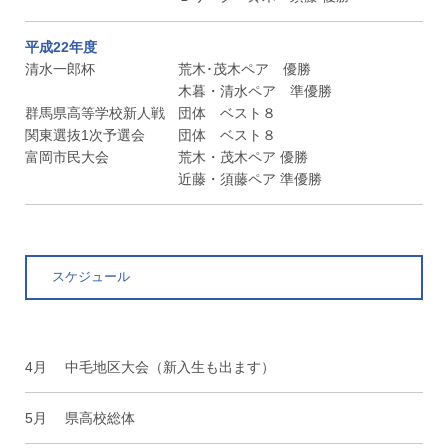
平成22年度
清水一郎杯
荒木･茂木ペア 優勝
木暮・清水ペア 準優勝
群馬県高等学校新人戦
団体 ベスト８
関東選抜1次予選会
団体 ベスト８
富岡市民大会
荒木・茂木ペア 優勝
近藤・須藤ペア 準優勝
スケジュール
4月
中毛地区大会（新入生も出ます）
5月
県高校総体