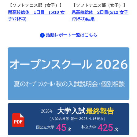
【ソフトテニス部（女子）】
【ソフトテニス部（女子）】
県高校総体 1日目 (5/10 女
県高校総体 2日目(5/12 女子
子ｿﾌﾄﾃﾆｽ)
ｿﾌﾄﾃﾆｽ)結果
活動レポート一覧はこちら
大学入試
最終報告
2026年
(入試結果等 報告 2026.4.16現在)
45
425
私立大学
国公立大学
名
名