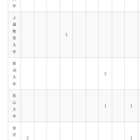
学
上
越
教
1
育
大
学
新
潟
2
大
学
富
山
1
1
大
学
金
沢
2
1