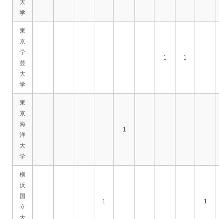
大
学
東
京
学
1
1
芸
大
学
東
京
海
1
洋
大
学
横
浜
国
1
1
立
大