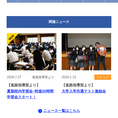
関連ニュース
2026.7.27
進路指導室より
2026.1.15
トピック
【進路指導室より】
【進路指導室より】
夏期校内学習会･特進50時間
大学入学共通テスト激励会
学習会スタート！
ニュース一覧はこちら