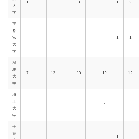
1
1
3
1
1
2
大
学
宇
都
宮
1
1
大
学
群
馬
7
13
10
19
12
大
学
埼
玉
1
大
学
千
葉
1