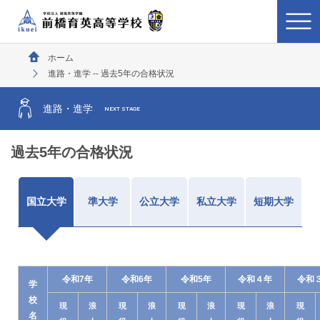
ホーム
進路・進学 -- 過去5年の合格状況
進路・進学
NEXT STAGE
過去5年の合格状況
国立大学
準大学
公立大学
私立大学
短期大学
令和7年
令和6年
令和5年
令和４年
令和
学
校
現
浪
現
浪
現
浪
現
浪
現
名