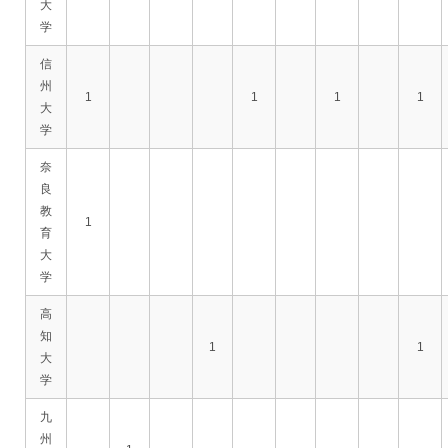
大
学
信
州
1
1
1
1
大
学
奈
良
教
1
育
大
学
高
知
1
1
大
学
九
州