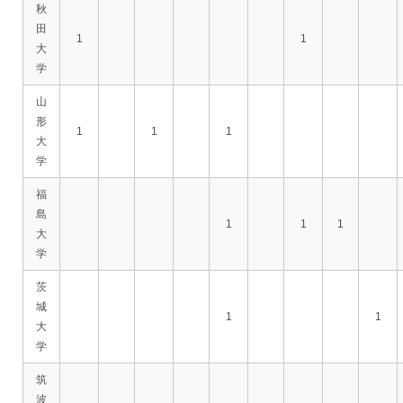
秋
田
1
1
大
学
山
形
1
1
1
大
学
福
島
1
1
1
大
学
茨
城
1
1
大
学
筑
波