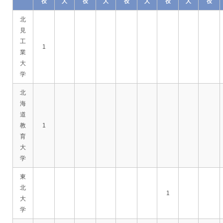
役
人
役
人
役
人
役
人
役
北
見
工
1
業
大
学
北
海
道
教
1
育
大
学
東
北
1
大
学