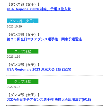
【ダンス部（女子）】
USA Regionals2026 神奈川予選３位入賞
ダンス部（女子）
2025.10.29
【ダンス部（女子）】
第２５回全日本チアダンス選手権 関東予選通過
クラブ活動
2023.1.16
【ダンス部（女子）】
USA Regionals 2023 東京大会 2位 (1/15)
クラブ活動
2022.9.22
【ダンス部（女子）】
JCDA全日本チアダンス選手権 決勝大会出場決定(9/18)