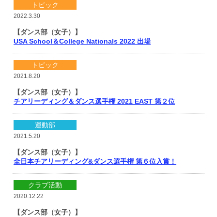
トピック
2022.3.30
【ダンス部（女子）】
USA School＆College Nationals 2022 出場
トピック
2021.8.20
【ダンス部（女子）】
チアリーディング＆ダンス選手権 2021 EAST 第２位
運動部
2021.5.20
【ダンス部（女子）】
全日本チアリーディング&ダンス選手権 第６位入賞！
クラブ活動
2020.12.22
【ダンス部（女子）】