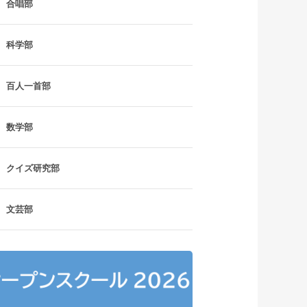
合唱部
科学部
百人一首部
数学部
クイズ研究部
文芸部