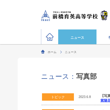
ニュース
ホーム
ニュース
硬式野球部
サッカー部（男子）
運動部
陸上競技部
大学合格状況
バスケットボール部（男子
ニュース：
写真部
ごあいさつ
教育理念・生
柔道部（男子）
生徒募集要項
剣道部
文化部
サッカー部（女子）
オリンピック選手
【写
トピック
ソフトボール部（女子）
2023.6.8
紫陽
特別進学コース
年間行事
進路指導
部活動方針
（選抜クラス・特進クラス）