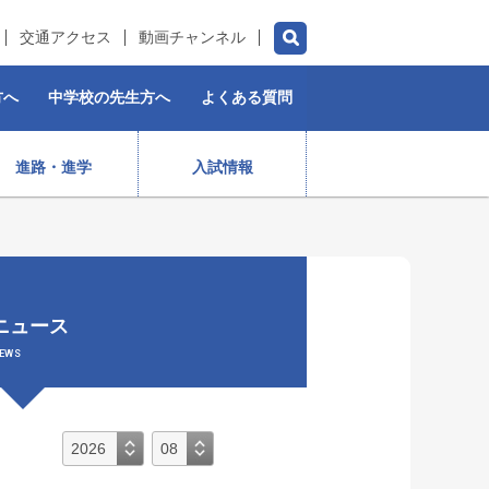
交通アクセス
動画チャンネル
方へ
中学校の先生方へ
よくある質問
進路・進学
入試情報
チアダンス部（女子）
水泳部
ゴルフ部
プロスポーツ選手
ニュース
）
ストリートダンス部
施設紹介
制服
女子ラグビー部
EWS
保育コース
入学前・授業料等)
出身生徒データ