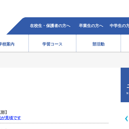
在校生・保護者の方へ
卒業生の方へ
中学生の
学校案内
学習コース
部活動
柔道部（女子）
ラグビー部
レスリング部
ウエイトリフティング部
バレーボール部（女子）
ボクシング部
合格者の声
過去5年の合格状況
）
テニス部（男子）
バスケットボール部（女子
徒心得
校歌・沿革
教育体系
オープンスクール
テニス部（女子）
バレーボール部（男子）
N
情報
ソフトテニス部（男子）
バドミントン部（男子）
ソフトテニス部（女子）
バドミントン部（女子）
真部】
弓道部
卓球部
花が見頃です
総合進学コース
スポーツ科学コース
サポート体制
費用(
生徒会