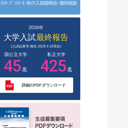
2026年
大学入試
最終報告
(入試結果等 報告 2026.4.16現在)
国公立大学
私立大学
45
425
名
名
詳細のPDFダウンロード