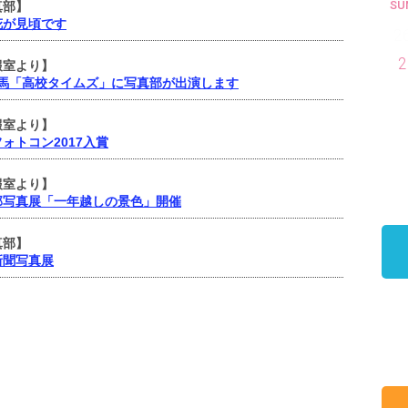
SU
真部】
花が見頃です
2
2
報室より】
群馬「高校タイムズ」に写真部が出演します
報室より】
ォトコン2017入賞
報室より】
部写真展「一年越しの景色」開催
真部】
新聞写真展