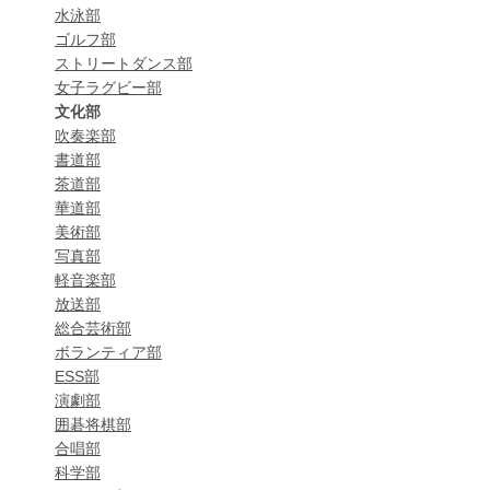
水泳部
ゴルフ部
ストリートダンス部
女子ラグビー部
文化部
吹奏楽部
書道部
茶道部
華道部
美術部
写真部
軽音楽部
放送部
総合芸術部
ボランティア部
ESS部
演劇部
囲碁将棋部
合唱部
科学部