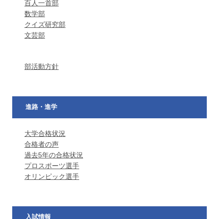
百人一首部
数学部
クイズ研究部
文芸部
部活動方針
進路・進学
大学合格状況
合格者の声
過去5年の合格状況
プロスポーツ選手
オリンピック選手
入試情報