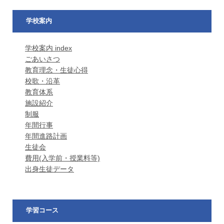
学校案内
学校案内 index
ごあいさつ
教育理念・生徒心得
校歌・沿革
教育体系
施設紹介
制服
年間行事
年間進路計画
生徒会
費用(入学前・授業料等)
出身生徒データ
学習コース