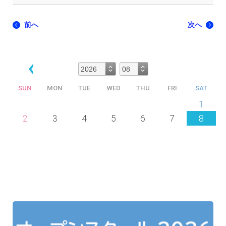
前へ
次へ
SUN
MON
TUE
WED
THU
FRI
SAT
26
27
28
29
30
31
1
2
3
4
5
6
7
8