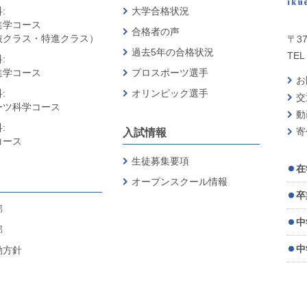
:
大学合格状況
進学コース
合格者の声
抜クラス・特進クラス）
〒37
過去5年の合格状況
TEL 
:
進学コース
プロスポーツ選手
お
:
オリンピック選手
交
ーツ科学コース
動
:
寄
入試情報
コース
生徒募集要項
在
オープンスクール情報
卒
部
中
部
中
動方針