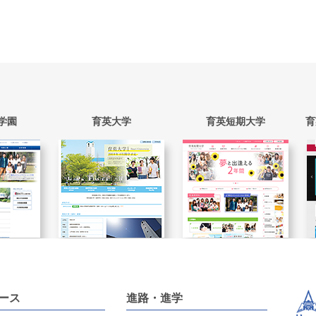
学園
育英大学
育英短期大学
育
ース
進路・進学