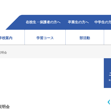
在校生・保護者の方へ
卒業生の方へ
中学生の
学校案内
学習コース
部活動
説明会
柔道部（女子）
ラグビー部
レスリング部
ウエイトリフティング部
バレーボール部（女子）
ボクシング部
合格者の声
過去5年の合格状況
）
テニス部（男子）
バスケットボール部（女子
徒心得
校歌・沿革
教育体系
オープンスクール
テニス部（女子）
バレーボール部（男子）
N
情報
ソフトテニス部（男子）
バドミントン部（男子）
ソフトテニス部（女子）
バドミントン部（女子）
弓道部
卓球部
総合進学コース
スポーツ科学コース
説明会
サポート体制
費用(
生徒会