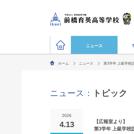
ニュース
ホーム
ニュース
第3学年 上級学校
硬式野球部
サッカー部（男子）
運動部
陸上競技部
大学合格状況
バスケットボール部（男子
ニュース：
トピック
ごあいさつ
教育理念・生
柔道部（男子）
生徒募集要項
剣道部
文化部
サッカー部（女子）
オリンピック選手
2026
ソフトボール部（女子）
【広報室より】
4.13
特別進学コース
第3学年 上級学校
年間行事
進路指導
部活動方針
（選抜クラス・特進クラス）