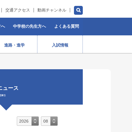
交通アクセス
動画チャンネル
方へ
中学校の先生方へ
よくある質問
進路・進学
入試情報
チアダンス部（女子）
水泳部
ゴルフ部
プロスポーツ選手
ニュース
）
ストリートダンス部
施設紹介
制服
女子ラグビー部
EWS
保育コース
入学前・授業料等)
出身生徒データ