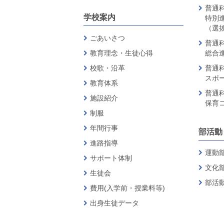
普通科
学校案内
特別
（選
ごあいさつ
普通科
教育理念・生徒心得
総合
校歌・沿革
普通科
スポ
教育体系
普通科
施設紹介
保育
制服
年間行事
部活動
進路指導
運動
サポート体制
文化
生徒会
部活
費用(入学前・授業料等)
出身生徒データ