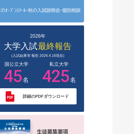
2026年
大学入試
最終報告
(入試結果等 報告 2026.4.16現在)
国公立大学
私立大学
45
425
名
名
詳細のPDFダウンロード