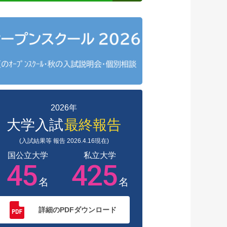
2026年
大学入試
最終報告
(入試結果等 報告 2026.4.16現在)
国公立大学
私立大学
45
425
名
名
詳細のPDFダウンロード