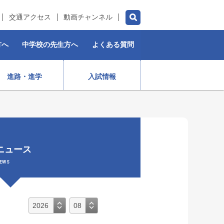
交通アクセス
動画チャンネル
方へ
中学校の先生方へ
よくある質問
進路・進学
入試情報
チアダンス部（女子）
水泳部
ゴルフ部
プロスポーツ選手
ニュース
）
ストリートダンス部
施設紹介
制服
女子ラグビー部
EWS
保育コース
入学前・授業料等)
出身生徒データ