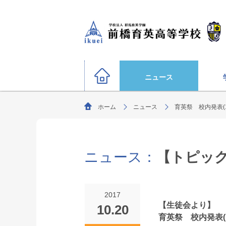
ニュース
ホーム
ニュース
育英祭 校内発表(10
硬式野球部
サッカー部（男子）
運動部
陸上競技部
大学合格状況
バスケットボール部（男子
ニュース：
【トピッ
ごあいさつ
教育理念・生
柔道部（男子）
生徒募集要項
剣道部
文化部
サッカー部（女子）
オリンピック選手
2017
ソフトボール部（女子）
【生徒会より】
10.20
特別進学コース
育英祭 校内発表(10
年間行事
進路指導
部活動方針
（選抜クラス・特進クラス）