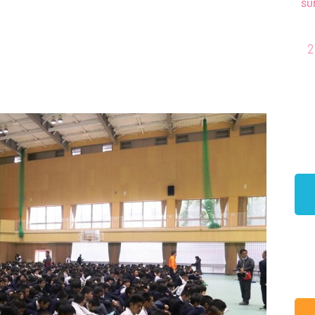
SU
2
2
。