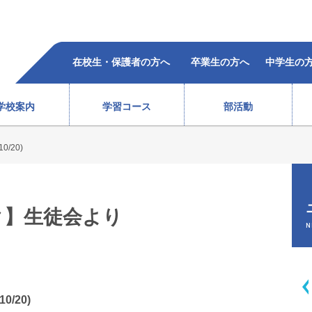
在校生・保護者の方へ
卒業生の方へ
中学生の
学校案内
学習コース
部活動
/20)
柔道部（女子）
ラグビー部
レスリング部
ウエイトリフティング部
バレーボール部（女子）
ボクシング部
合格者の声
過去5年の合格状況
）
テニス部（男子）
バスケットボール部（女子
ク】生徒会より
徒心得
校歌・沿革
教育体系
オープンスクール
テニス部（女子）
バレーボール部（男子）
N
情報
ソフトテニス部（男子）
バドミントン部（男子）
ソフトテニス部（女子）
バドミントン部（女子）
弓道部
卓球部
総合進学コース
スポーツ科学コース
/20)
サポート体制
費用(
生徒会