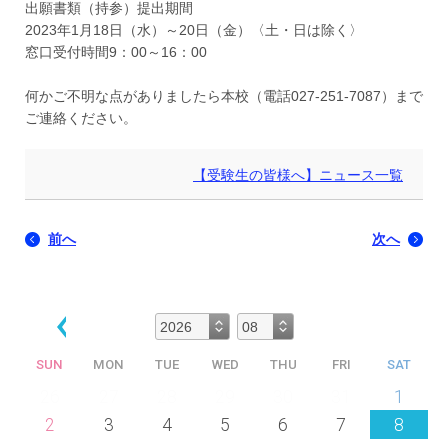
出願書類（持参）提出期間
2023年1月18日（水）～20日（金）〈土・日は除く〉
窓口受付時間9：00～16：00
何かご不明な点がありましたら本校（電話027-251-7087）まで
ご連絡ください。
【受験生の皆様へ】ニュース一覧
前へ
次へ
SUN
MON
TUE
WED
THU
FRI
SAT
26
27
28
29
30
31
1
2
3
4
5
6
7
8