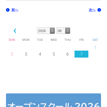
前へ
次へ
SUN
MON
TUE
WED
THU
FRI
SAT
26
27
28
29
30
31
1
2
3
4
5
6
7