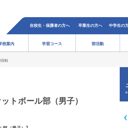
在校生・保護者の方へ
卒業生の方へ
中学生の
学校案内
学習コース
部活動
2回戦
柔道部（女子）
ラグビー部
レスリング部
ウエイトリフティング部
バレーボール部（女子）
ボクシング部
合格者の声
過去5年の合格状況
）
テニス部（男子）
バスケットボール部（女子
徒心得
校歌・沿革
教育体系
オープンスクール
テニス部（女子）
バレーボール部（男子）
N
情報
ケットボール部（男子）
ソフトテニス部（男子）
バドミントン部（男子）
ソフトテニス部（女子）
バドミントン部（女子）
弓道部
卓球部
総合進学コース
スポーツ科学コース
サポート体制
費用(
生徒会