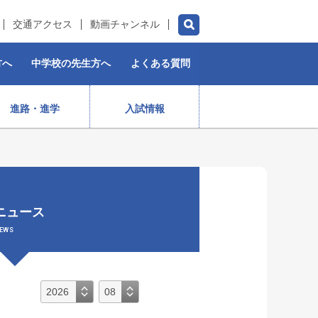
交通アクセス
動画チャンネル
方へ
中学校の先生方へ
よくある質問
進路・進学
入試情報
チアダンス部（女子）
水泳部
ゴルフ部
プロスポーツ選手
ニュース
）
ストリートダンス部
施設紹介
制服
女子ラグビー部
EWS
保育コース
入学前・授業料等)
出身生徒データ