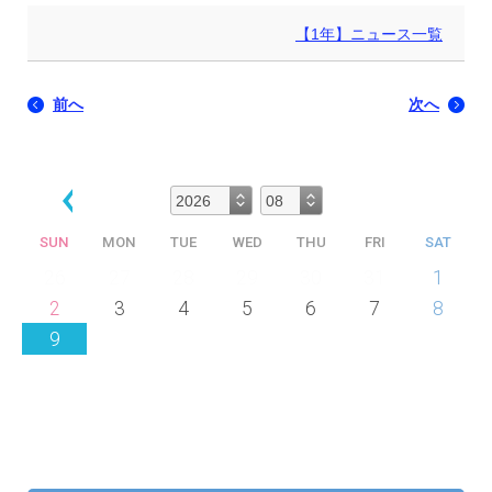
【1年】ニュース一覧
前へ
次へ
SUN
MON
TUE
WED
THU
FRI
SAT
26
27
28
29
30
31
1
2
3
4
5
6
7
8
9