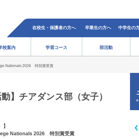
在校生・保護者の方へ
卒業生の方へ
中学生の
学校案内
学習コース
部活動
lege Nationals 2026 特別賞受賞
柔道部（女子）
ラグビー部
レスリング部
ウエイトリフティング部
バレーボール部（女子）
ボクシング部
合格者の声
過去5年の合格状況
）
テニス部（男子）
バスケットボール部（女子
活動】チアダンス部（女子）
徒心得
校歌・沿革
教育体系
オープンスクール
テニス部（女子）
バレーボール部（男子）
N
情報
ソフトテニス部（男子）
バドミントン部（男子）
ソフトテニス部（女子）
バドミントン部（女子）
弓道部
卓球部
）】
総合進学コース
スポーツ科学コース
llege Nationals 2026 特別賞受賞
サポート体制
費用(
生徒会