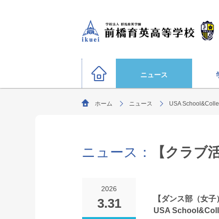
ニュース
ホーム
ニュース
USA School&Col
硬式野球部
サッカー部（男子）
運動部
陸上競技部
大学合格状況
バスケットボール部（男子
ニュース：
【クラブ
ごあいさつ
教育理念・生
柔道部（男子）
生徒募集要項
剣道部
文化部
サッカー部（女子）
オリンピック選手
2026
ソフトボール部（女子）
【ダンス部（女子
3.31
特別進学コース
USA School&Co
年間行事
進路指導
部活動方針
（選抜クラス・特進クラス）