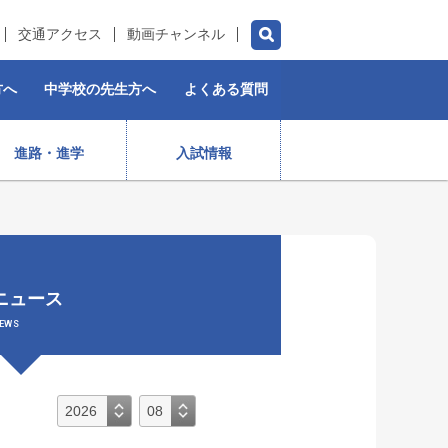
交通アクセス
動画チャンネル
方へ
中学校の先生方へ
よくある質問
進路・進学
入試情報
チアダンス部（女子）
水泳部
ゴルフ部
プロスポーツ選手
ニュース
）
ストリートダンス部
施設紹介
制服
女子ラグビー部
EWS
保育コース
入学前・授業料等)
出身生徒データ