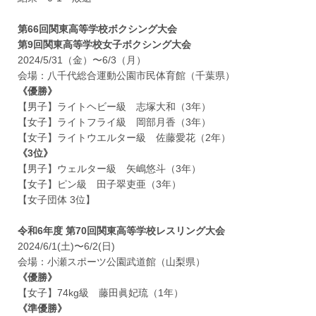
第66回関東高等学校ボクシング大会
第9回関東高等学校女子ボクシング大会
2024/5/31（金）〜6/3（月）
会場：八千代総合運動公園市民体育館（千葉県）
《優勝》
【男子】ライトヘビー級 志塚大和（3年）
【女子】ライトフライ級 岡部月香（3年）
【女子】ライトウエルター級 佐藤愛花（2年）
《3位》
【男子】ウェルター級 矢嶋悠斗（3年）
【女子】ピン級 田子翠吏亜（3年）
【女子団体 3位】
令和6年度 第70回関東高等学校レスリング大会
2024/6/1(土)〜6/2(日)
会場：小瀬スポーツ公園武道館（山梨県）
《優勝》
【女子】74kg級 藤田眞妃琉（1年）
《準優勝》