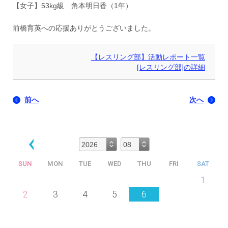
【女子】53kg級 角本明日香（1年）
前橋育英への応援ありがとうございました。
【レスリング部】活動レポート一覧
[レスリング部]の詳細
前へ
次へ
SUN
MON
TUE
WED
THU
FRI
SAT
26
27
28
29
30
31
1
2
3
4
5
6