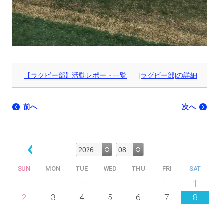
【ラグビー部】活動レポート一覧
[ラグビー部]の詳細
前へ
次へ
SUN
MON
TUE
WED
THU
FRI
SAT
26
27
28
29
30
31
1
2
3
4
5
6
7
8