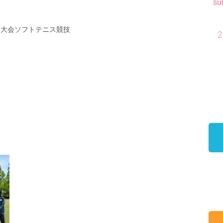
SU
2
育大会ソフトテニス競技
2