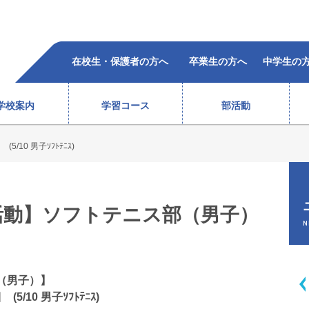
在校生・保護者の方へ
卒業生の方へ
中学生の
学校案内
学習コース
部活動
/10 男子ｿﾌﾄﾃﾆｽ)
柔道部（女子）
ラグビー部
レスリング部
ウエイトリフティング部
バレーボール部（女子）
ボクシング部
合格者の声
過去5年の合格状況
）
テニス部（男子）
バスケットボール部（女子
活動】ソフトテニス部（男子）
徒心得
校歌・沿革
教育体系
オープンスクール
テニス部（女子）
バレーボール部（男子）
N
情報
ソフトテニス部（男子）
バドミントン部（男子）
ソフトテニス部（女子）
バドミントン部（女子）
弓道部
卓球部
（男子）】
総合進学コース
スポーツ科学コース
/10 男子ｿﾌﾄﾃﾆｽ)
サポート体制
費用(
生徒会