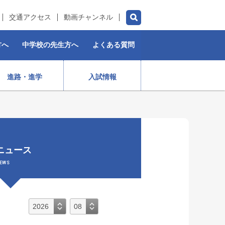
交通アクセス
動画チャンネル
方へ
中学校の先生方へ
よくある質問
進路・進学
入試情報
チアダンス部（女子）
水泳部
ゴルフ部
プロスポーツ選手
ニュース
）
ストリートダンス部
施設紹介
制服
女子ラグビー部
EWS
保育コース
入学前・授業料等)
出身生徒データ