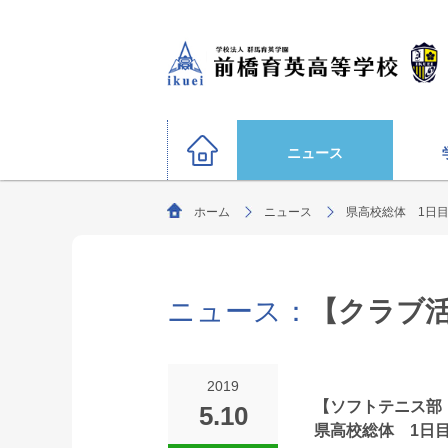
ニュース
ホーム
ニュース
県高校総体 1日目 (5
硬式野球部
サッカー部（男子）
運動部
陸上競技部
大学合格状況
バスケットボール部（男子
ニュース：
【クラブ
ごあいさつ
教育理念・生
柔道部（男子）
生徒募集要項
剣道部
文化部
サッカー部（女子）
オリンピック選手
2019
ソフトボール部（女子）
【ソフトテニス部
5.10
特別進学コース
県高校総体 1日目 (5
年間行事
進路指導
部活動方針
（選抜クラス・特進クラス）