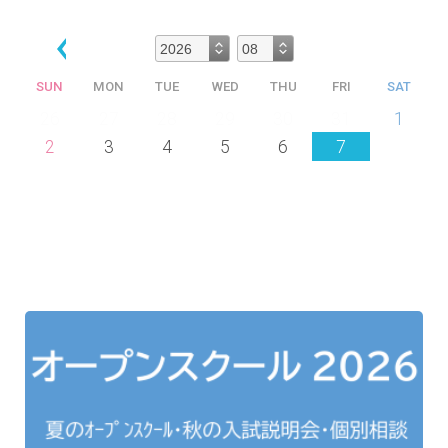
SUN
MON
TUE
WED
THU
FRI
SAT
26
27
28
29
30
31
1
2
3
4
5
6
7