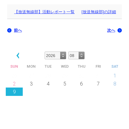
【放送無線部】活動レポート一覧
[放送無線部]の詳細
前へ
次へ
SUN
MON
TUE
WED
THU
FRI
SAT
26
27
28
29
30
31
1
2
3
4
5
6
7
8
9