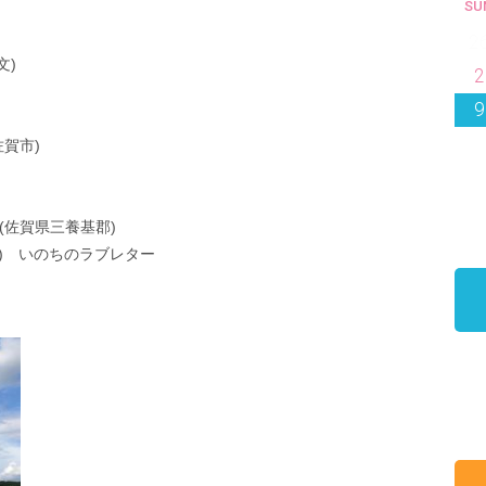
SU
2
文)
2
9
賀市)
佐賀県三養基郡)
) いのちのラブレター