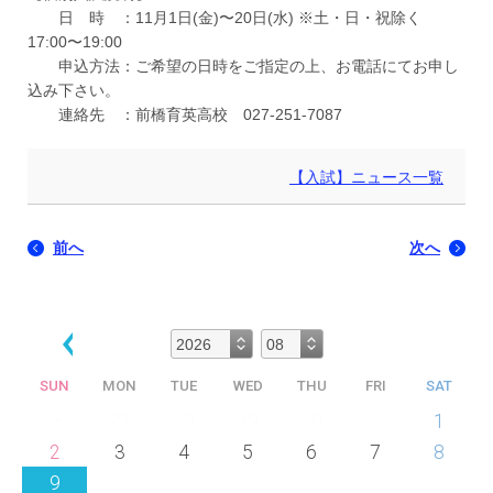
日 時 ：11月1日(金)〜20日(水) ※土・日・祝除く
17:00〜19:00
申込方法：ご希望の日時をご指定の上、お電話にてお申し
込み下さい。
連絡先 ：前橋育英高校 027-251-7087
【入試】ニュース一覧
前へ
次へ
SUN
MON
TUE
WED
THU
FRI
SAT
26
27
28
29
30
31
1
2
3
4
5
6
7
8
9