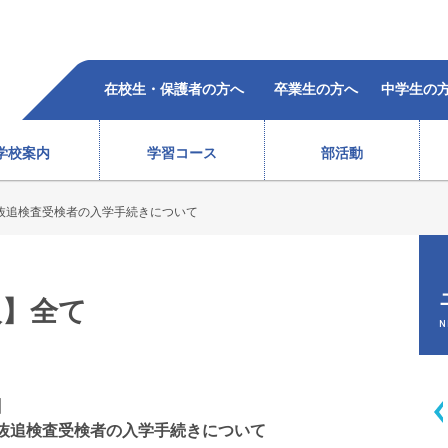
在校生・保護者の方へ
卒業生の方へ
中学生の
学校案内
学習コース
部活動
抜追検査受検者の入学手続きについて
柔道部（女子）
ラグビー部
レスリング部
ウエイトリフティング部
バレーボール部（女子）
ボクシング部
合格者の声
過去5年の合格状況
）
テニス部（男子）
バスケットボール部（女子
報】全て
徒心得
校歌・沿革
教育体系
オープンスクール
テニス部（女子）
バレーボール部（男子）
N
情報
ソフトテニス部（男子）
バドミントン部（男子）
ソフトテニス部（女子）
バドミントン部（女子）
弓道部
卓球部
】
総合進学コース
スポーツ科学コース
抜追検査受検者の入学手続きについて
サポート体制
費用(
生徒会