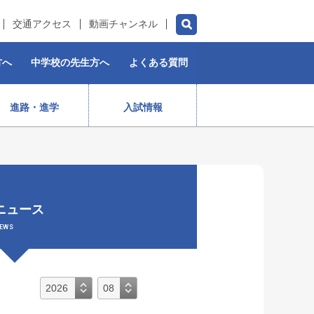
交通アクセス
動画チャンネル
方へ
中学校の先生方へ
よくある質問
進路・進学
入試情報
チアダンス部（女子）
水泳部
ゴルフ部
プロスポーツ選手
ニュース
）
ストリートダンス部
施設紹介
制服
女子ラグビー部
EWS
保育コース
入学前・授業料等)
出身生徒データ