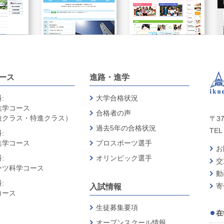
ース
進路・進学
:
大学合格状況
進学コース
合格者の声
抜クラス・特進クラス）
〒37
過去5年の合格状況
TEL 
:
進学コース
プロスポーツ選手
お
:
オリンピック選手
交
ーツ科学コース
動
:
寄
入試情報
コース
生徒募集要項
在
オープンスクール情報