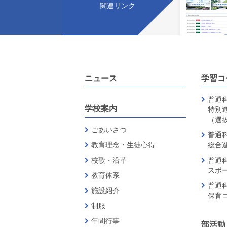
関連リンク
ニュース
学習コ
普通科
学校案内
特別
（選
ごあいさつ
普通科
教育理念・生徒心得
総合
校歌・沿革
普通科
スポ
教育体系
普通科
施設紹介
保育
制服
年間行事
部活動