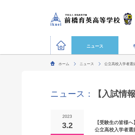
ニュース
ホーム
ニュース
公立高校入学者選
硬式野球部
サッカー部（男子）
運動部
陸上競技部
大学合格状況
バスケットボール部（男子
ニュース：
【入試情
ごあいさつ
教育理念・生
柔道部（男子）
生徒募集要項
剣道部
文化部
サッカー部（女子）
オリンピック選手
2023
ソフトボール部（女子）
【受験生の皆様へ
3.2
特別進学コース
公立高校入学者選
年間行事
進路指導
部活動方針
（選抜クラス・特進クラス）